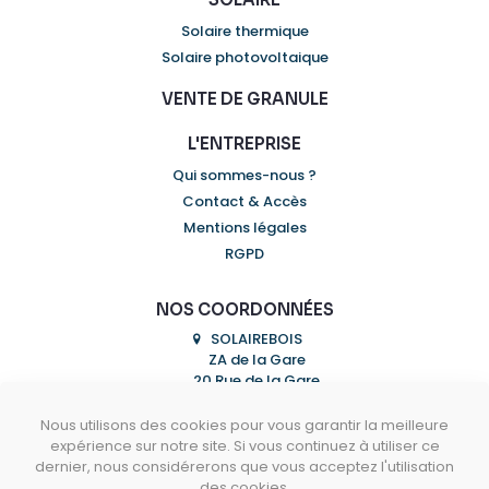
Solaire thermique
Solaire photovoltaique
VENTE DE GRANULE
L'ENTREPRISE
Qui sommes-nous ?
Contact & Accès
Mentions légales
RGPD
NOS COORDONNÉES
SOLAIREBOIS
ZA de la Gare
20 Rue de la Gare
07300 MAUVES
Nous utilisons des cookies pour vous garantir la meilleure
04 75 07 93 53
expérience sur notre site. Si vous continuez à utiliser ce
dernier, nous considérerons que vous acceptez l'utilisation
info@solairebois.fr
des cookies.