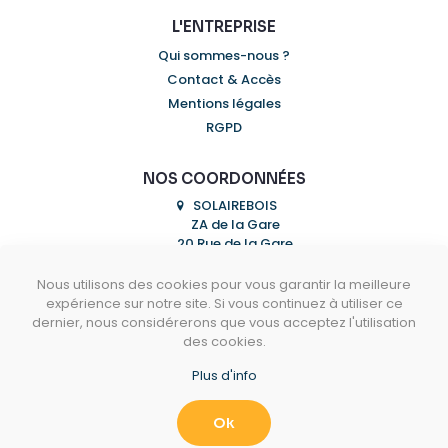
L'ENTREPRISE
Qui sommes-nous ?
Contact & Accès
Mentions légales
RGPD
NOS COORDONNÉES
SOLAIREBOIS
ZA de la Gare
20 Rue de la Gare
07300 MAUVES
Nous utilisons des cookies pour vous garantir la meilleure
04 75 07 93 53
expérience sur notre site. Si vous continuez à utiliser ce
dernier, nous considérerons que vous acceptez l'utilisation
info@solairebois.fr
des cookies.
Plus d'info
Horaires d'ouverture
Le vendredi
9h00- 12h00 | 14h00 - 18h00
Ok
ou sur rendez-vous