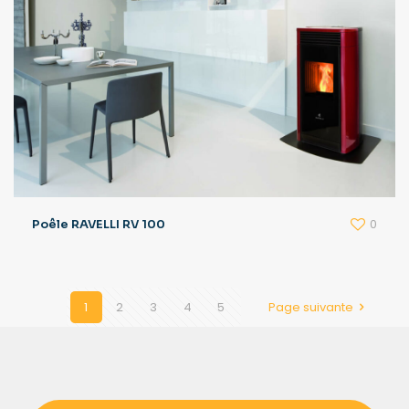
0
Poêle RAVELLI RV 100
1
2
3
4
5
Page suivante