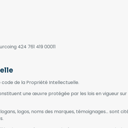
rcoing 424 761 419 00011
elle
 code de la Propriété Intellectuelle.
nstituent une œuvre protégée par les lois en vigueur sur l
logans, logos, noms des marques, témoignages… sont cités so
s.