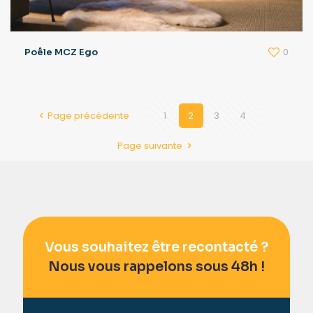
0
Poêle MCZ Ego
Page précédente
1
2
3
4
Page suivante
Vous souhaitez être recontacté ?
Nous vous rappelons sous 48h !